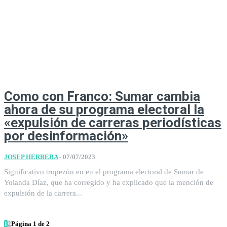
Como con Franco: Sumar cambia
ahora de su programa electoral la
«expulsión de carreras periodísticas
por desinformación»
JOSEP HERRERA
-
07/07/2023
Significativo tropezón en en el programa electoral de Sumar de
Yolanda Díaz, que ha corregido y ha explicado que la mención de
expulsión de la carrera...
1
2
Página 1 de 2