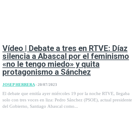
Vídeo | Debate a tres en RTVE: Díaz
silencia a Abascal por el feminismo
«no le tengo miedo» y quita
protagonismo a Sánchez
JOSEP HERRERA
-
20/07/2023
El debate que emitía ayer miércoles 19 por la noche RTVE, llegaba
solo con tres voces en liza: Pedro Sánchez (PSOE), actual presidente
del Gobierno, Santiago Abascal como...