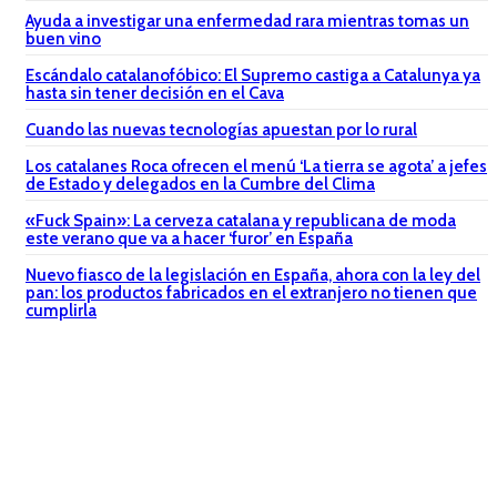
Ayuda a investigar una enfermedad rara mientras tomas un
buen vino
Escándalo catalanofóbico: El Supremo castiga a Catalunya ya
hasta sin tener decisión en el Cava
Cuando las nuevas tecnologías apuestan por lo rural
Los catalanes Roca ofrecen el menú ‘La tierra se agota’ a jefes
de Estado y delegados en la Cumbre del Clima
«Fuck Spain»: La cerveza catalana y republicana de moda
este verano que va a hacer ‘furor’ en España
Nuevo fiasco de la legislación en España, ahora con la ley del
pan: los productos fabricados en el extranjero no tienen que
cumplirla