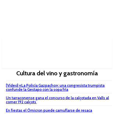
Cultura del vino y gastronomía
[Vídeo] «La Policía Gazpacho»: una congresista trumpista
confunde la Gestapo con la sopa fría
Un tarraconense gana el concurso de la calçotada en Valls al
comer 192 calçots
En fiestas el Ómicron puede camuflarse de resaca