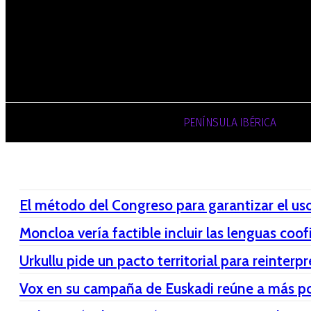
Registrarse / Unirse
viernes, 07 de ag
PENÍNSULA IBÉRICA
El método del Congreso para garantizar el uso
Moncloa vería factible incluir las lenguas coof
Urkullu pide un pacto territorial para reinterp
Vox en su campaña de Euskadi reúne a más pol