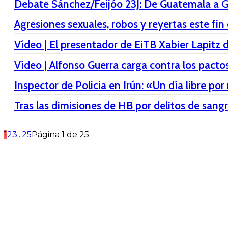
Debate Sánchez/Feijóo 23J: De Guatemala a 
Agresiones sexuales, robos y reyertas este f
Vídeo | El presentador de EiTB Xabier Lapitz 
Vídeo | Alfonso Guerra carga contra los pac
Inspector de Policia en Irún: «Un día libre p
Tras las dimisiones de HB por delitos de sang
1
2
3
...
25
Página 1 de 25