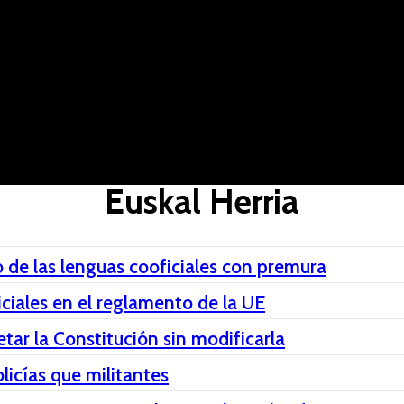
osto del 2026
OPINIÓN
INTERNACIONAL
REPORTAJES
ENTR
Euskal Herria
 de las lenguas cooficiales con premura
iciales en el reglamento de la UE
retar la Constitución sin modificarla
icías que militantes