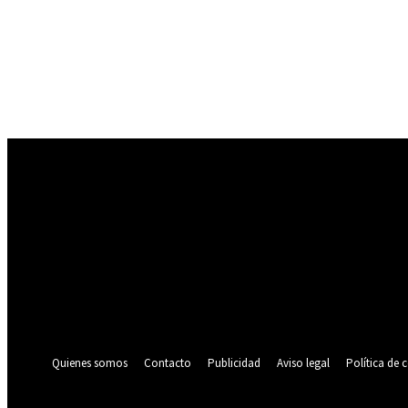
Registrarse
¡Bienvenido! Ingresa en tu cuenta
tu nombre de usuario
tu contraseña
¿Olvidaste tu contraseña? consigue ayuda
Política de privacidad
Recuperación de contraseña
Recupera tu contraseña
tu correo electrónico
Se te ha enviado una contraseña por correo electrónico.
Quienes somos
Contacto
Publicidad
Aviso legal
Política de 