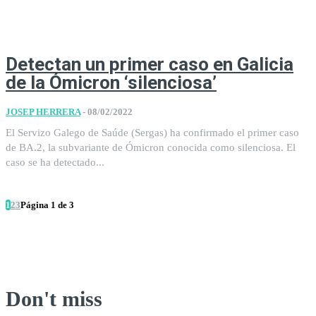
Detectan un primer caso en Galicia
de la Ómicron ‘silenciosa’
JOSEP HERRERA
-
08/02/2022
El Servizo Galego de Saúde (Sergas) ha confirmado el primer caso
de BA.2, la subvariante de Ómicron conocida como silenciosa. El
caso se ha detectado...
1
2
3
Página 1 de 3
Don't miss