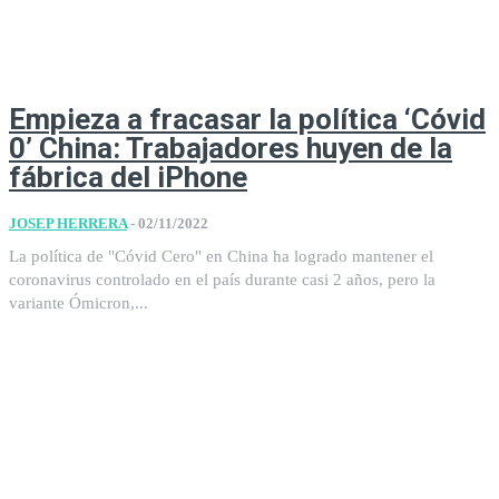
Empieza a fracasar la política ‘Cóvid
0’ China: Trabajadores huyen de la
fábrica del iPhone
JOSEP HERRERA
-
02/11/2022
La política de "Cóvid Cero" en China ha logrado mantener el
coronavirus controlado en el país durante casi 2 años, pero la
variante Ómicron,...