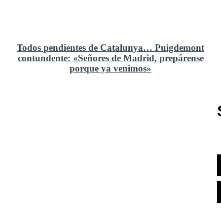
Todos pendientes de Catalunya… Puigdemont
contundente: «Señores de Madrid, prepárense
porque ya venimos»
Rusia y el cambio geoestratégico en África
El ministerio de Defensa no ha querido comprar al
Rey un nuevo velero de regatas