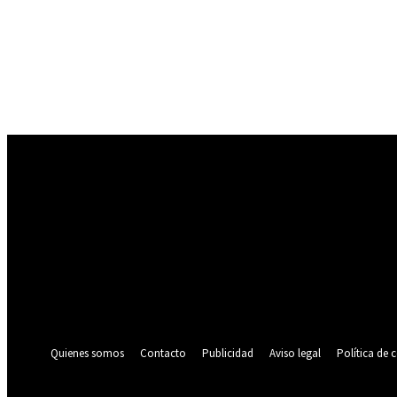
Registrarse
¡Bienvenido! Ingresa en tu cuenta
tu nombre de usuario
tu contraseña
¿Olvidaste tu contraseña? consigue ayuda
Política de privacidad
Recuperación de contraseña
Recupera tu contraseña
tu correo electrónico
Se te ha enviado una contraseña por correo electrónico.
Quienes somos
Contacto
Publicidad
Aviso legal
Política de 