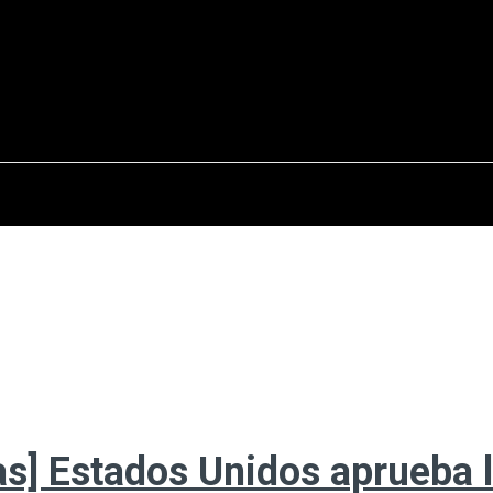
osto del 2026
OPINIÓN
INTERNACIONAL
REPORTAJES
ENTR
s] Estados Unidos aprueba 