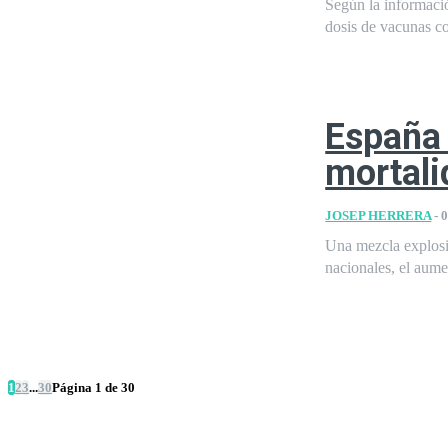
Según la informaci
dosis de vacunas con
España 
mortali
JOSEP HERRERA
-
0
Una mezcla explosi
nacionales, el aumen
1
2
3
...
30
Página 1 de 30