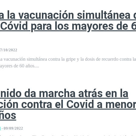
 la vacunación simultánea 
 Cóvid para los mayores de 
7/10/2022
la vacunación simultánea contra la gripe y la dosis de recuerdo contra l
ayores de 60 años....
nido da marcha atrás en la
ión contra el Covid a meno
años
N
-
09/09/2022