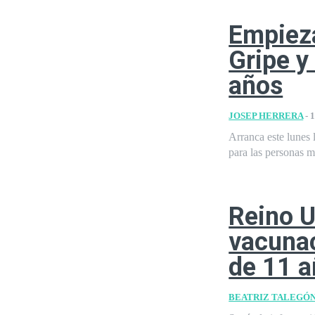
Empieza
Gripe y
años
JOSEP HERRERA
-
1
Arranca este lunes 
para las personas m
Reino U
vacunac
de 11 
BEATRIZ TALEGÓ