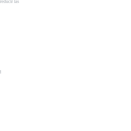
educir las
d