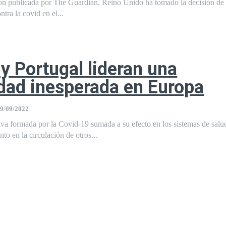
ón publicada por The Guardian, Reino Unido ha tomado la decisión de r
tra la covid en el...
y Portugal lideran una
dad inesperada en Europa
9/09/2022
va formada por la Covid-19 sumada a su efecto en los sistemas de salu
to en la circulación de otros...