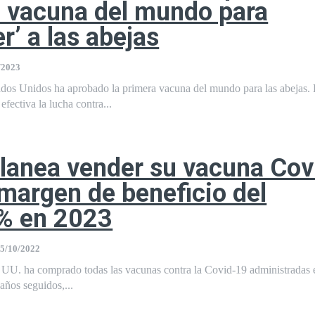
 vacuna del mundo para
r’ a las abejas
/2023
ados Unidos ha aprobado la primera vacuna del mundo para las abejas.
fectiva la lucha contra...
planea vender su vacuna Cov
margen de beneficio del
% en 2023
5/10/2022
 UU. ha comprado todas las vacunas contra la Covid-19 administradas e
años seguidos,...