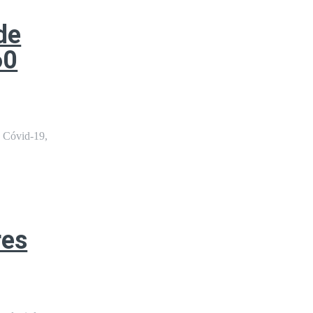
de
60
a Cóvid-19,
res