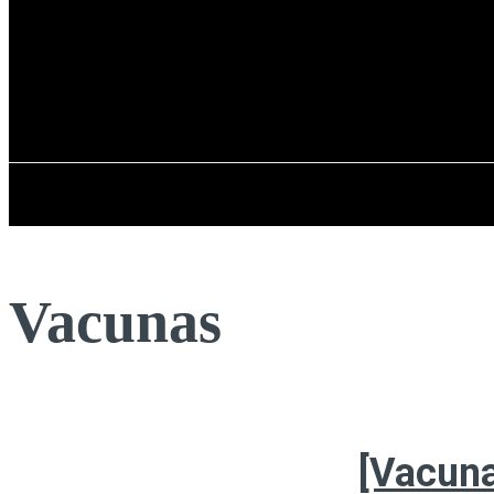
Registrarse / Unirse
viernes, 07 de ag
PENÍNSULA IBÉRICA
Vacunas
[Vacuna