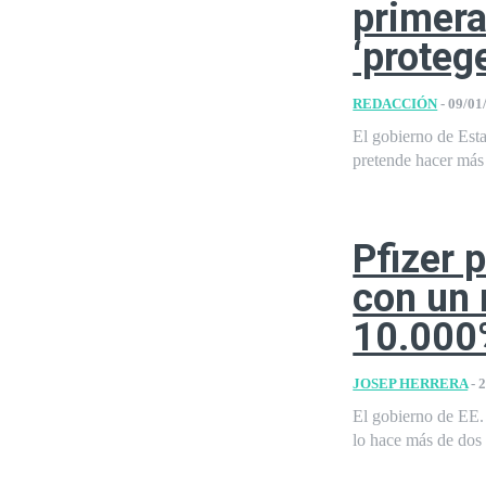
primera
‘protege
REDACCIÓN
-
09/01
El gobierno de Est
pretende hacer más e
Pfizer 
con un 
10.000
JOSEP HERRERA
-
2
El gobierno de EE.
lo hace más de dos 