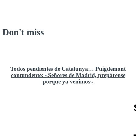
Don't miss
Todos pendientes de Catalunya… Puigdemont
contundente: «Señores de Madrid, prepárense
porque ya venimos»
Rusia y el cambio geoestratégico en África
El ministerio de Defensa no ha querido comprar al