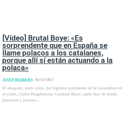
[Vídeo] Brutal Boye: «Es
sorprendente que en España se
llame polacos a los catalanes,
porque allí sí están actuando a la
polaca»
JOSEP HERRERA
-
02/12/2021
El abogado, entre otros, del legítimo presidente de la Generalitat en
el exilio, Carles Puigdemont, Gonzalo Boye, suele tirar de ironía
punzante y precisa...