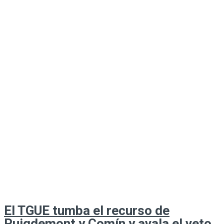
El TGUE tumba el recurso de
Puigdemont y Comín y avala el veto