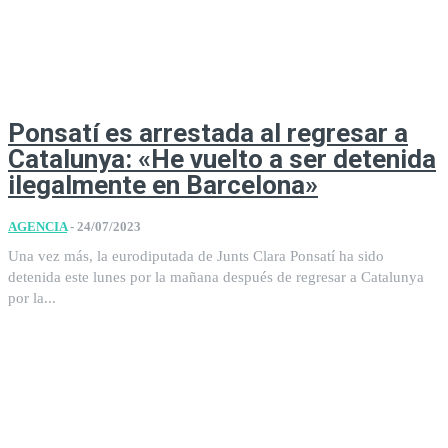
Ponsatí es arrestada al regresar a
Catalunya: «He vuelto a ser detenida
ilegalmente en Barcelona»
AGENCIA
-
24/07/2023
Una vez más, la eurodiputada de Junts Clara Ponsatí ha sido
detenida este lunes por la mañana después de regresar a Catalunya
por la...