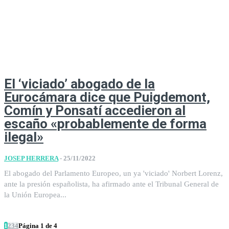
El ‘viciado’ abogado de la
Eurocámara dice que Puigdemont,
Comín y Ponsatí accedieron al
escaño «probablemente de forma
ilegal»
JOSEP HERRERA
-
25/11/2022
El abogado del Parlamento Europeo, un ya 'viciado' Norbert Lorenz,
ante la presión españolista, ha afirmado ante el Tribunal General de
la Unión Europea...
1
2
3
4
Página 1 de 4