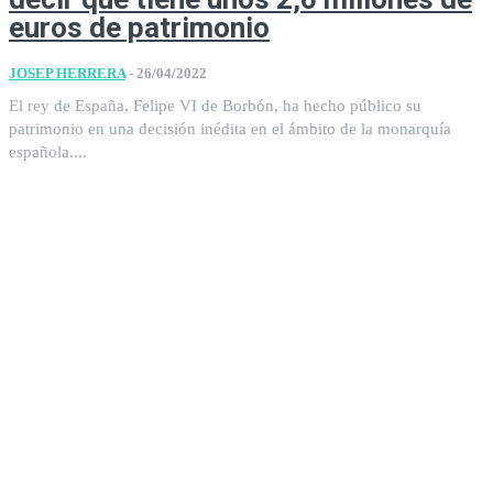
euros de patrimonio
JOSEP HERRERA
-
26/04/2022
El rey de España, Felipe VI de Borbón, ha hecho público su
patrimonio en una decisión inédita en el ámbito de la monarquía
española....