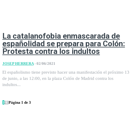
La catalanofobia enmascarada de
españolidad se prepara para Colón:
Protesta contra los indultos
JOSEP HERRERA
-
02/06/2021
El españolismo tiene previsto hacer una manifestación el próximo 13
de junio, a las 12:00, en la plaza Colón de Madrid contra los
indultos...
1
2
3
Página 1 de 3