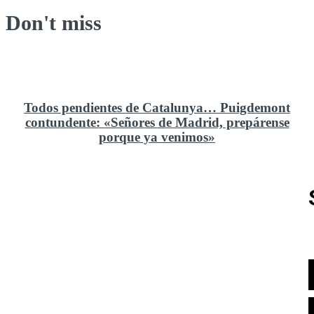
Don't miss
Todos pendientes de Catalunya… Puigdemont
contundente: «Señores de Madrid, prepárense
porque ya venimos»
Rusia y el cambio geoestratégico en África
El ministerio de Defensa no ha querido comprar al
Rey un nuevo velero de regatas