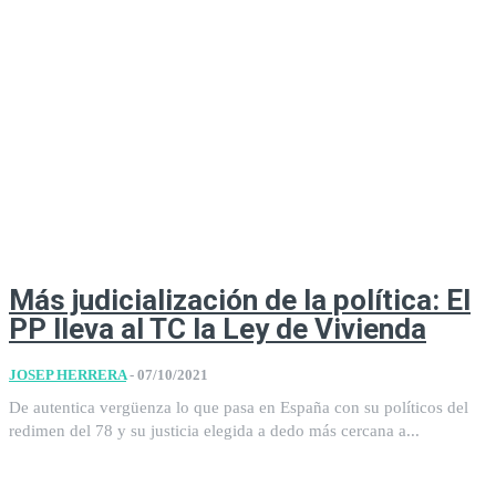
Más judicialización de la política: El
PP lleva al TC la Ley de Vivienda
JOSEP HERRERA
-
07/10/2021
De autentica vergüenza lo que pasa en España con su políticos del
redimen del 78 y su justicia elegida a dedo más cercana a...