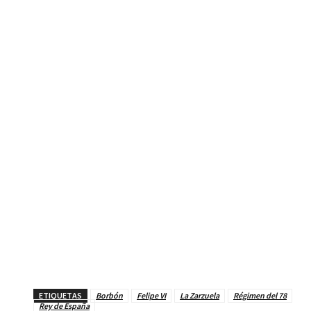
ETIQUETAS
Borbón
Felipe VI
La Zarzuela
Régimen del 78
Rey de España