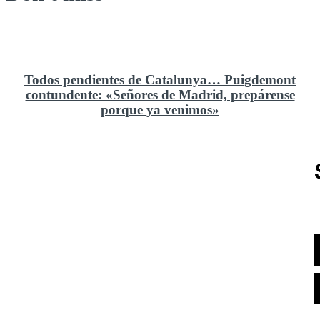
Todos pendientes de Catalunya… Puigdemont
contundente: «Señores de Madrid, prepárense
porque ya venimos»
Rusia y el cambio geoestratégico en África
El ministerio de Defensa no ha querido comprar al
Rey un nuevo velero de regatas