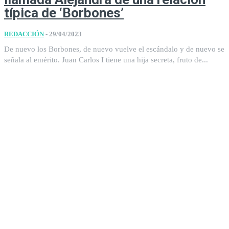
típica de ‘Borbones’
REDACCIÓN
-
29/04/2023
De nuevo los Borbones, de nuevo vuelve el escándalo y de nuevo se
señala al emérito. Juan Carlos I tiene una hija secreta, fruto de...