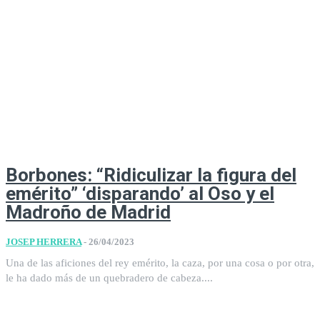
Borbones: “Ridiculizar la figura del
emérito” ‘disparando’ al Oso y el
Madroño de Madrid
JOSEP HERRERA
-
26/04/2023
Una de las aficiones del rey emérito, la caza, por una cosa o por otra,
le ha dado más de un quebradero de cabeza....