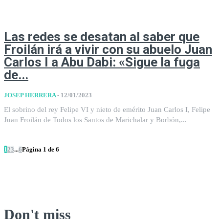
Las redes se desatan al saber que
Froilán irá a vivir con su abuelo Juan
Carlos I a Abu Dabi: «Sigue la fuga
de...
JOSEP HERRERA
-
12/01/2023
El sobrino del rey Felipe VI y nieto de emérito Juan Carlos I, Felipe
Juan Froilán de Todos los Santos de Marichalar y Borbón,...
1
2
3
...
6
Página 1 de 6
Don't miss