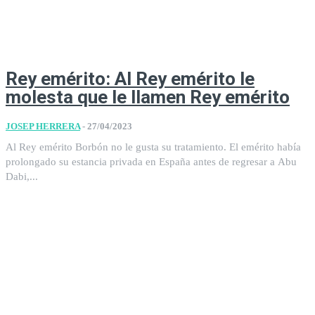
Rey emérito: Al Rey emérito le
molesta que le llamen Rey emérito
JOSEP HERRERA
-
27/04/2023
Al Rey emérito Borbón no le gusta su tratamiento. El emérito había
prolongado su estancia privada en España antes de regresar a Abu
Dabi,...