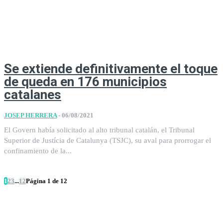
Se extiende definitivamente el toque
de queda en 176 municipios
catalanes
JOSEP HERRERA
-
06/08/2021
El Govern había solicitado al alto tribunal catalán, el Tribunal
Superior de Justícia de Catalunya (TSJC), su aval para prorrogar el
confinamiento de la...
1
2
3
...
12
Página 1 de 12