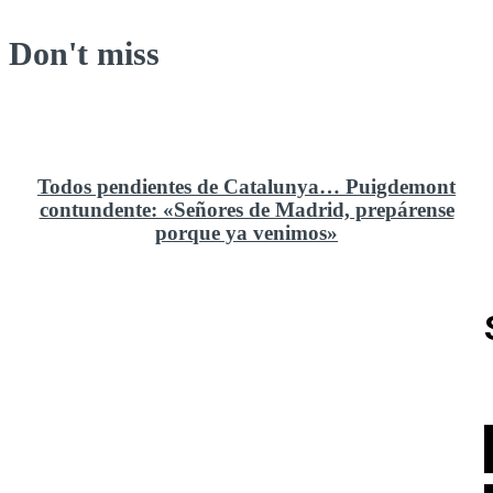
Don't miss
Todos pendientes de Catalunya… Puigdemont
contundente: «Señores de Madrid, prepárense
porque ya venimos»
Rusia y el cambio geoestratégico en África
El ministerio de Defensa no ha querido comprar al
Rey un nuevo velero de regatas