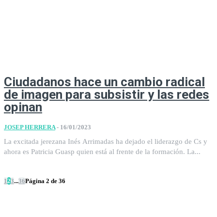
Ciudadanos hace un cambio radical
de imagen para subsistir y las redes
opinan
JOSEP HERRERA
-
16/01/2023
La excitada jerezana Inés Arrimadas ha dejado el liderazgo de Cs y
ahora es Patricia Guasp quien está al frente de la formación. La...
1
2
3
...
36
Página 2 de 36