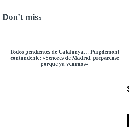
Don't miss
Todos pendientes de Catalunya… Puigdemont
contundente: «Señores de Madrid, prepárense
porque ya venimos»
Rusia y el cambio geoestratégico en África
El ministerio de Defensa no ha querido comprar al
Rey un nuevo velero de regatas