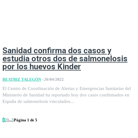
Sanidad confirma dos casos y
estudia otros dos de salmonelosis
por los huevos Kinder
BEATRIZ TALEGÓN
-
26/04/2022
El Centro de Coordinación de Alertas y Emergencias Sanitarias del
Ministerio de Sanidad ha reportado hoy dos casos confirmados en
España de salmonelosis vinculados...
1
2
3
...
5
Página 1 de 5