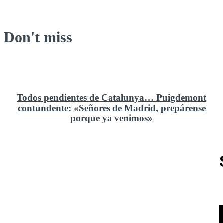
Don't miss
Todos pendientes de Catalunya… Puigdemont
contundente: «Señores de Madrid, prepárense
porque ya venimos»
Rusia y el cambio geoestratégico en África
El ministerio de Defensa no ha querido comprar al
Rey un nuevo velero de regatas