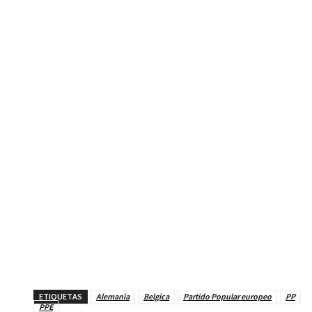
ETIQUETAS
Alemania
Belgica
Partido Popular europeo
PP
PPE