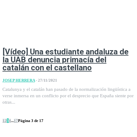
[Vídeo] Una estudiante andaluza de
la UAB denuncia primacía del
catalán con el castellano
JOSEP HERRERA
-
27/11/2021
Catalunya y el catalán han pasado de la normalización lingüística a
verse inmersa en un conflicto por el desprecio que España siente por
otras...
1
2
3
4
...
17
Página 3 de 17