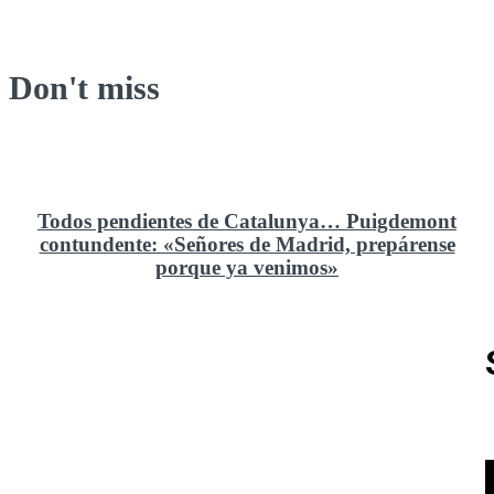
Don't miss
Todos pendientes de Catalunya… Puigdemont
contundente: «Señores de Madrid, prepárense
porque ya venimos»
Rusia y el cambio geoestratégico en África
El ministerio de Defensa no ha querido comprar al
Rey un nuevo velero de regatas