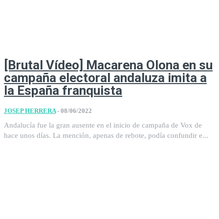
[Brutal Vídeo] Macarena Olona en su
campaña electoral andaluza imita a
la España franquista
JOSEP HERRERA
-
08/06/2022
Andalucía fue la gran ausente en el inicio de campaña de Vox de
hace unos días. La mención, apenas de rebote, podía confundir e...