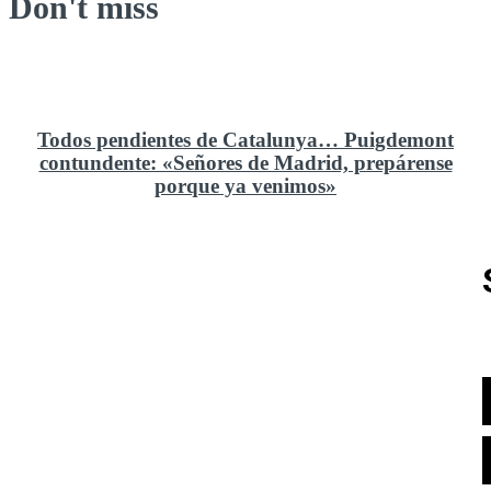
Don't miss
Todos pendientes de Catalunya… Puigdemont
contundente: «Señores de Madrid, prepárense
porque ya venimos»
Rusia y el cambio geoestratégico en África
El ministerio de Defensa no ha querido comprar al
Rey un nuevo velero de regatas