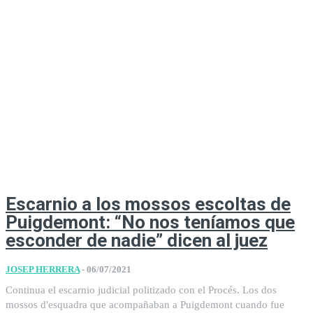
Escarnio a los mossos escoltas de
Puigdemont: “No nos teníamos que
esconder de nadie” dicen al juez
JOSEP HERRERA
-
06/07/2021
Continua el escarnio judicial politizado con el Procés. Los dos
mossos d'esquadra que acompañaban a Puigdemont cuando fue