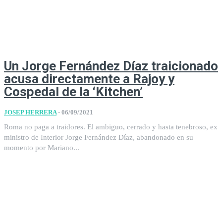
Un Jorge Fernández Díaz traicionado
acusa directamente a Rajoy y
Cospedal de la ‘Kitchen’
JOSEP HERRERA
-
06/09/2021
Roma no paga a traidores. El ambiguo, cerrado y hasta tenebroso, ex
ministro de Interior Jorge Fernández Díaz, abandonado en su
momento por Mariano...