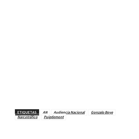
ETIQUETAS
AN
Audiencia Nacional
Gonzalo Boye
Narcotráfico
Puigdemont