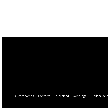
Registrarse
¡Bienvenido! Ingresa en tu cuenta
tu nombre de usuario
tu contraseña
¿Olvidaste tu contraseña? consigue ayuda
Política de privacidad
Recuperación de contraseña
Recupera tu contraseña
tu correo electrónico
Se te ha enviado una contraseña por correo electrónico.
Quienes somos
Contacto
Publicidad
Aviso legal
Política de 