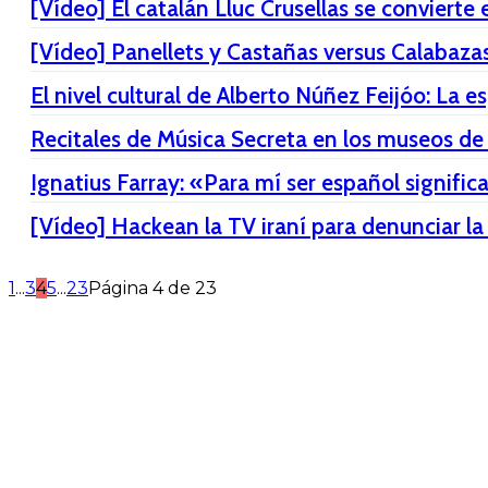
[Vídeo] El catalán Lluc Crusellas se conviert
[Vídeo] Panellets y Castañas versus Calabaza
El nivel cultural de Alberto Núñez Feijóo: L
Recitales de Música Secreta en los museos de
Ignatius Farray: «Para mí ser español signifi
[Vídeo] Hackean la TV iraní para denunciar l
1
...
3
4
5
...
23
Página 4 de 23