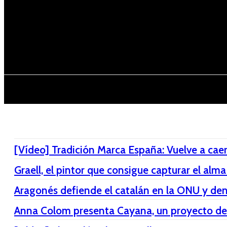
Registrarse / Unirse
jueves, 06 de ag
PENÍNSULA IBÉRICA
[Vídeo] Tradición Marca España: Vuelve a caer 
Graell, el pintor que consigue capturar el alma
Aragonés defiende el catalán en la ONU y denu
Anna Colom presenta Cayana, un proyecto de