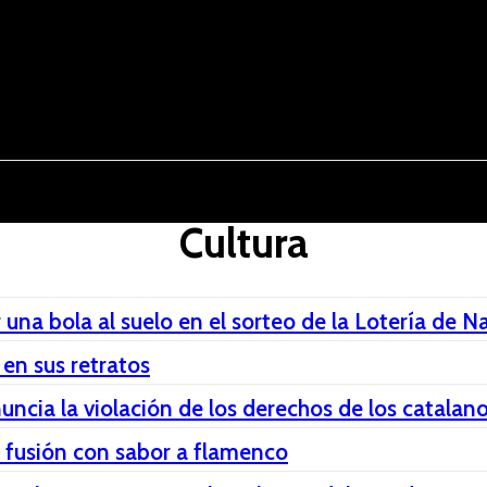
osto del 2026
OPINIÓN
INTERNACIONAL
REPORTAJES
ENTR
Cultura
una bola al suelo en el sorteo de la Lotería de N
 en sus retratos
ncia la violación de los derechos de los catalan
 fusión con sabor a flamenco