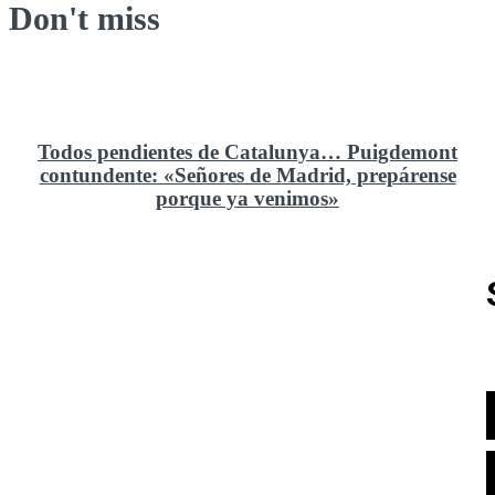
Don't miss
Todos pendientes de Catalunya… Puigdemont
contundente: «Señores de Madrid, prepárense
porque ya venimos»
Rusia y el cambio geoestratégico en África
El ministerio de Defensa no ha querido comprar al
Rey un nuevo velero de regatas