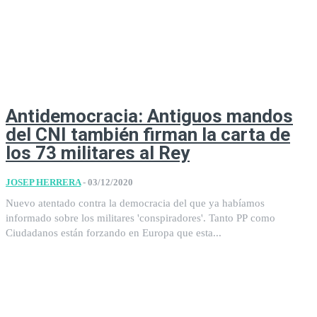
Antidemocracia: Antiguos mandos
del CNI también firman la carta de
los 73 militares al Rey
JOSEP HERRERA
-
03/12/2020
Nuevo atentado contra la democracia del que ya habíamos
informado sobre los militares 'conspiradores'. Tanto PP como
Ciudadanos están forzando en Europa que esta...