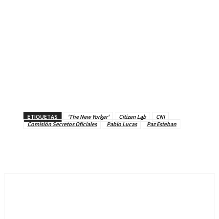
ETIQUETAS
'The New Yorker'
Citizen Lab
CNI
Comisión Secretos Oficiales
Pablo Lucas
Paz Esteban