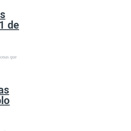
as
11 de
sonas que
as
blo