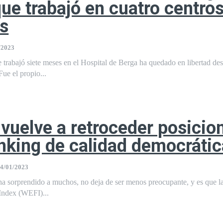
ue trabajó en cuatro centro
os
/2023
 trabajó siete meses en el Hospital de Berga ha quedado en libertad de
Fue el propio...
vuelve a retroceder posicio
anking de calidad democrátic
4/01/2023
ha sorprendido a muchos, no deja de ser menos preocupante, y es que 
Index (WEFI)...