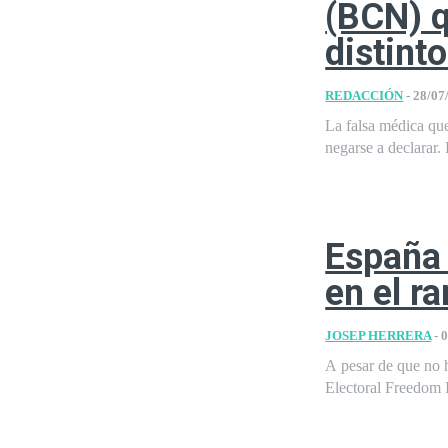
(BCN) q
distint
REDACCIÓN
-
28/07
La falsa médica que
negarse a declarar. 
España 
en el r
JOSEP HERRERA
-
0
A pesar de que no 
Electoral Freedom 