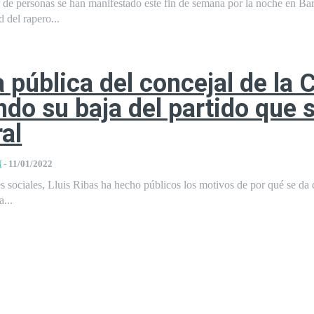
 de personas se han manifestado este fin de semana por la noche en Ba
d del rapero...
a pública del concejal de la
ndo su baja del partido que 
ral
N
-
11/01/2022
es sociales, Lluis Ribas ha hecho públicos los motivos de por qué se da 
a...