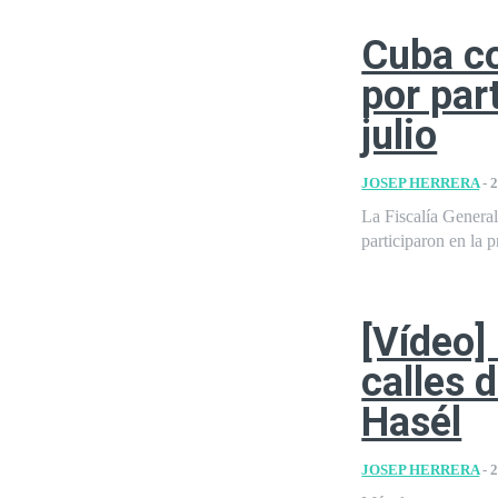
Cuba c
por par
julio
JOSEP HERRERA
-
2
La Fiscalía Genera
participaron en la p
[Vídeo]
calles 
Hasél
JOSEP HERRERA
-
2