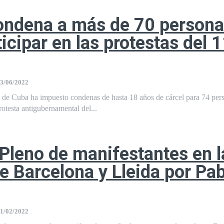
ondena a más de 70 person
ticipar en las protestas del 
3/06/2022
l de Cuba ha impuesto condenas de hasta 18 años de cárcel para 74 per
rotesta antigubernamental del...
 Pleno de manifestantes en l
de Barcelona y Lleida por Pa
1/02/2022