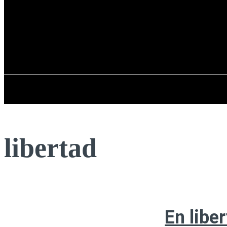
Registrarse / Unirse
sábado, 08 de ag
PENÍNSULA IBÉRICA
libertad
En libe