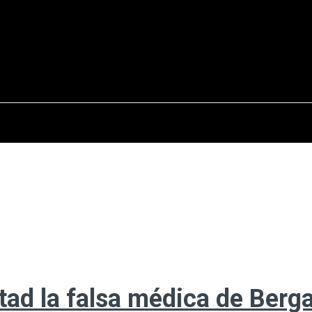
osto del 2026
OPINIÓN
INTERNACIONAL
REPORTAJES
ENTR
rtad la falsa médica de Berg