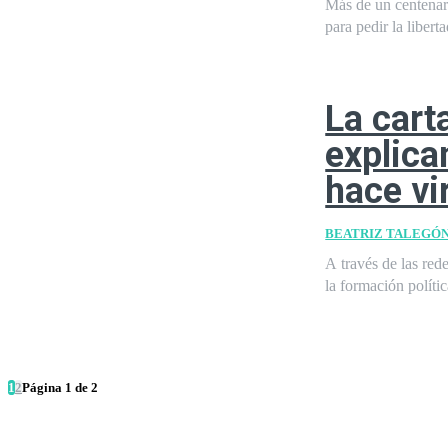
Más de un centenar
para pedir la liberta
La cart
explica
hace vi
BEATRIZ TALEGÓ
A través de las red
la formación polític
1
2
Página 1 de 2