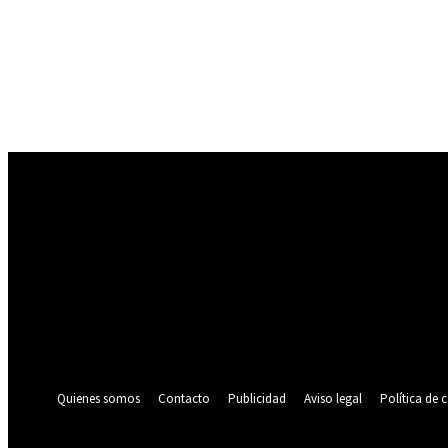
Registrarse
¡Bienvenido! Ingresa en tu cuenta
tu nombre de usuario
tu contraseña
¿Olvidaste tu contraseña? consigue ayuda
Política de privacidad
Recuperación de contraseña
Recupera tu contraseña
tu correo electrónico
Se te ha enviado una contraseña por correo electrónico.
Quienes somos
Contacto
Publicidad
Aviso legal
Política de 