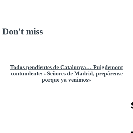
Don't miss
Todos pendientes de Catalunya… Puigdemont
contundente: «Señores de Madrid, prepárense
porque ya venimos»
Rusia y el cambio geoestratégico en África
El ministerio de Defensa no ha querido comprar al