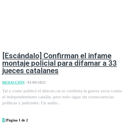
[Escándalo] Confirman el infame
montaje policial para difamar a 33
jueces catalanes
REDACCIÓN
-
01/09/2022
Tal y como publicó el directe.cat se confirma la guerra sucia contra
el independentismo catalán, pero todo sigue sin consecuencias
políticas y judiciales. Un audio...
1
2
Página 1 de 2