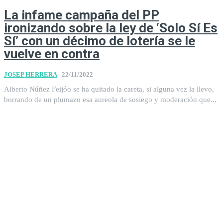
La infame campaña del PP
ironizando sobre la ley de ‘Solo Sí Es
Sí’ con un décimo de lotería se le
vuelve en contra
JOSEP HERRERA
-
22/11/2022
Alberto Núñez Feijóo se ha quitado la careta, si alguna vez la llevo,
borrando de un plumazo esa aureola de sosiego y moderación que...