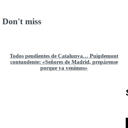
Don't miss
Todos pendientes de Catalunya… Puigdemont
contundente: «Señores de Madrid, prepárense
porque ya venimos»
Rusia y el cambio geoestratégico en África
El ministerio de Defensa no ha querido comprar al
Rey un nuevo velero de regatas