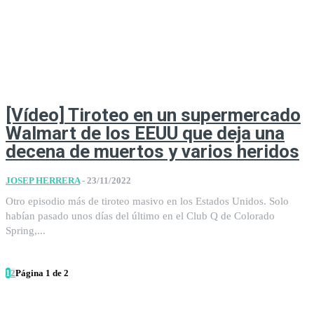
[Vídeo] Tiroteo en un supermercado
Walmart de los EEUU que deja una
decena de muertos y varios heridos
JOSEP HERRERA
-
23/11/2022
Otro episodio más de tiroteo masivo en los Estados Unidos. Solo
habían pasado unos días del último en el Club Q de Colorado
Spring,...
1
2
Página 1 de 2