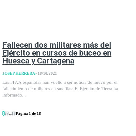
Fallecen dos militares más del
Ejército en cursos de buceo en
Huesca y Cartagena
JOSEP HERRERA
-
18/10/2021
Las FFAA españolas han vuelto a ser noticia de nuevo por el
fallecimiento de militares en sus filas: El Ejército de Tierra ha
informado...
1
2
3
...
18
Página 1 de 18