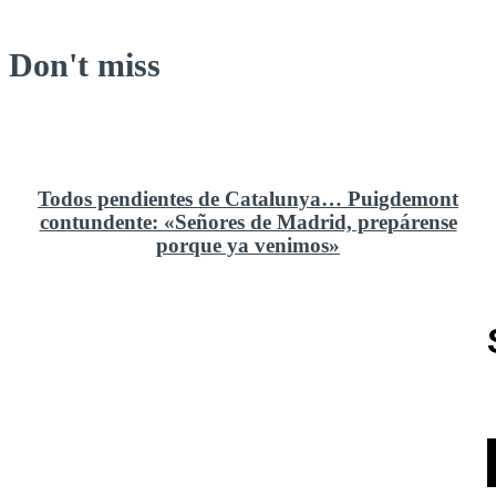
Don't miss
Todos pendientes de Catalunya… Puigdemont
contundente: «Señores de Madrid, prepárense
porque ya venimos»
Rusia y el cambio geoestratégico en África
El ministerio de Defensa no ha querido comprar al
Rey un nuevo velero de regatas