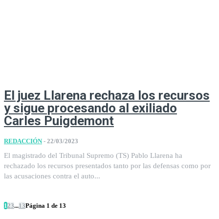
El juez Llarena rechaza los recursos
y sigue procesando al exiliado
Carles Puigdemont
REDACCIÓN
-
22/03/2023
El magistrado del Tribunal Supremo (TS) Pablo Llarena ha
rechazado los recursos presentados tanto por las defensas como por
las acusaciones contra el auto...
1
2
3
...
13
Página 1 de 13