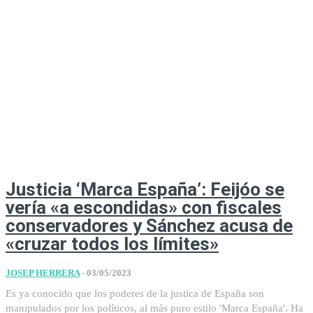
Justicia ‘Marca España’: Feijóo se
vería «a escondidas» con fiscales
conservadores y Sánchez acusa de
«cruzar todos los límites»
JOSEP HERRERA
-
03/05/2023
Es ya conocido que los poderes de la justica de España son
manipulados por los políticos, al más puro estilo 'Marca España'. Ha