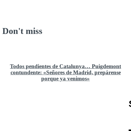
Don't miss
Todos pendientes de Catalunya… Puigdemont
contundente: «Señores de Madrid, prepárense
porque ya venimos»
Rusia y el cambio geoestratégico en África
El ministerio de Defensa no ha querido comprar al