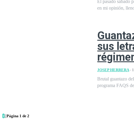
El pasado sábado parti
en mi opinión, llen
Guantaz
sus let
régimen
JOSEP HERRERA
-
1
Brutal guantazo del
programa FAQS de T
1
2
Página 1 de 2