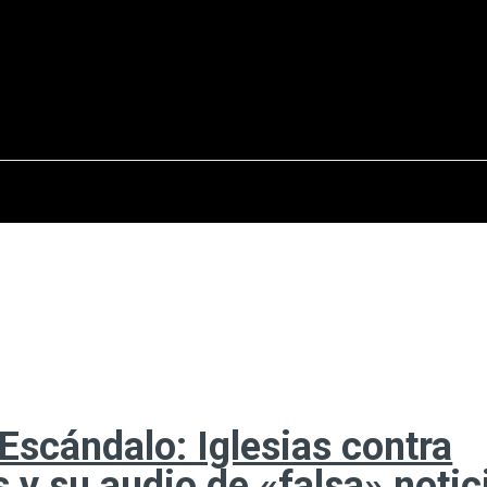
osto del 2026
OPINIÓN
INTERNACIONAL
REPORTAJES
ENTR
 Escándalo: Iglesias contra
s y su audio de «falsa» notic