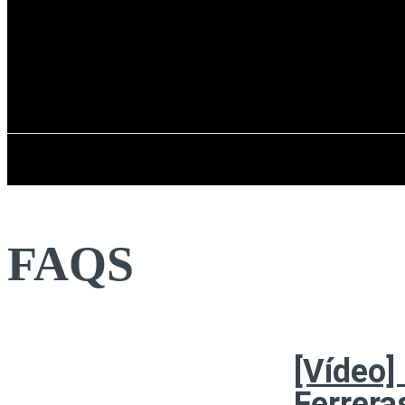
Registrarse / Unirse
viernes, 07 de ag
PENÍNSULA IBÉRICA
FAQS
[Vídeo]
Ferrera