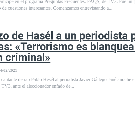
cipé en el programa Preguntas Frecuentes, FAQS, de TV3. Fue un programa,
o de cuestiones interesantes. Comenzamos entrevistando a...
o de Hasél a un periodista 
ras: «Terrorismo es blanquea
 criminal»
4/02/2021
 cantante de rap Pablo Hesél al periodista Javier Gállego Jané anoche e
V3, ante el aleccionador enfado de...