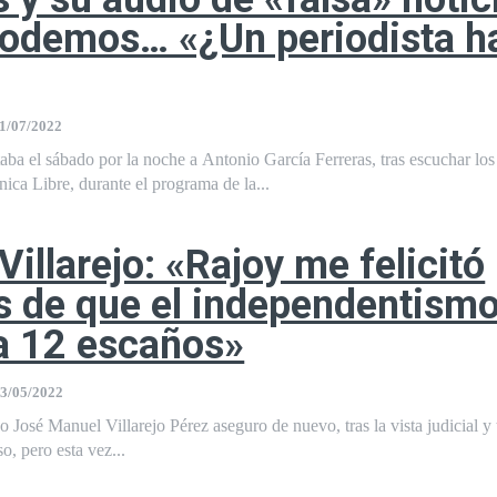
Podemos… «¿Un periodista h
1/07/2022
ataba el sábado por la noche a Antonio García Ferreras, tras escuchar los
ica Libre, durante el programa de la...
Villarejo: «Rajoy me felicitó
 de que el independentism
a 12 escaños»
3/05/2022
o José Manuel Villarejo Pérez aseguro de nuevo, tras la vista judicial y 
o, pero esta vez...