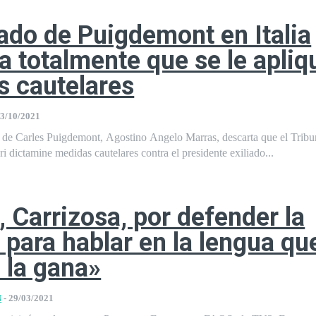
ado de Puigdemont en Italia
a totalmente que se le apliq
 cautelares
3/10/2021
o de Carles Puigdemont, Agostino Angelo Marras, descarta que el Tribu
i dictamine medidas cautelares contra el presidente exiliado...
, Carrizosa, por defender la
d para hablar en la lengua qu
 la gana»
N
-
29/03/2021