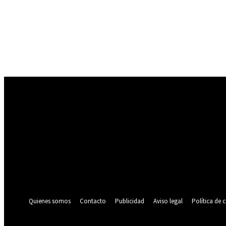
Registrarse
¡Bienvenido! Ingresa en tu cuenta
tu nombre de usuario
tu contraseña
¿Olvidaste tu contraseña? consigue ayuda
Política de privacidad
Recuperación de contraseña
Recupera tu contraseña
tu correo electrónico
Se te ha enviado una contraseña por correo electrónico.
Quienes somos
Contacto
Publicidad
Aviso legal
Política de 