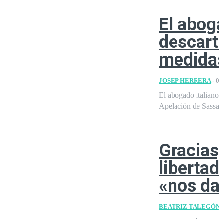
El abog
descart
medidas
JOSEP HERRERA
-
0
El abogado italian
Apelación de Sassar
Gracias
liberta
«nos da
BEATRIZ TALEGÓ