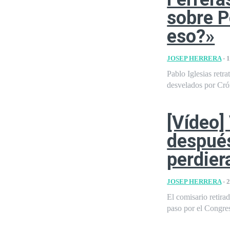
sobre 
eso?»
JOSEP HERRERA
-
1
Pablo Iglesias retr
desvelados por Crón
[Vídeo] 
después
perdier
JOSEP HERRERA
-
2
El comisario retirad
paso por el Congres