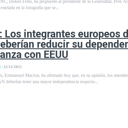
NC, Dolors Feliu, ha propuesto al presidente de la Generalitat, Pere A
stelada en la fotografía que se...
 Los integrantes europeos d
berían reducir su depende
lianza con EEUU
N
-
22/12/2022
cés, Emmanuel Macron, ha afirmado hoy que, en su opinión, los miembr
N deberían tener una mayor independencia respecto...