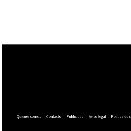
Registrarse
¡Bienvenido! Ingresa en tu cuenta
tu nombre de usuario
tu contraseña
¿Olvidaste tu contraseña? consigue ayuda
Política de privacidad
Recuperación de contraseña
Recupera tu contraseña
tu correo electrónico
Se te ha enviado una contraseña por correo electrónico.
Quienes somos
Contacto
Publicidad
Aviso legal
Política de 