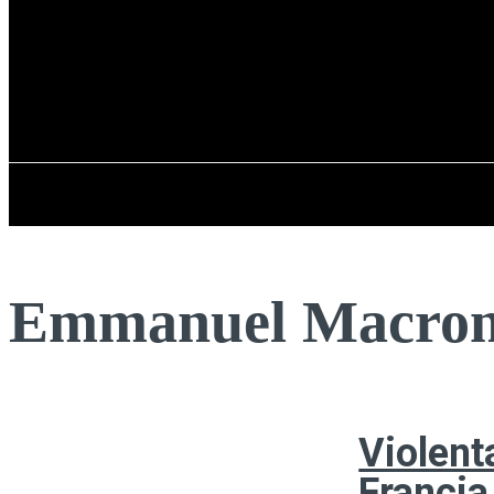
Registrarse / Unirse
jueves, 06 de ag
PENÍNSULA IBÉRICA
Emmanuel Macro
Violent
Francia