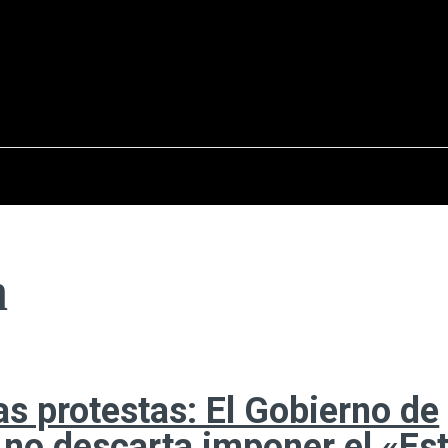
osto del 2026
OPINIÓN
INTERNACIONAL
REPORTAJES
ENTR
n
as protestas: El Gobierno de
 no descarta imponer el «Es