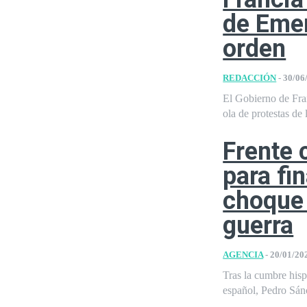
de Emer
orden
REDACCIÓN
-
30/06
El Gobierno de Fran
ola de protestas de l
Frente
para fi
choque 
guerra
AGENCIA
-
20/01/20
Tras la cumbre his
español, Pedro Sánc