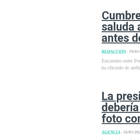
Cumbre
saluda 
antes d
REDACCIÓN
-
19/01
Encuentro entre Pe
ha oficiado de anfi
La pres
debería
foto co
AGENCIA
-
16/01/20