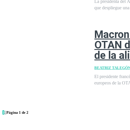
La presidenta del A
que despliegue una e
Macron:
OTAN de
de la a
BEATRIZ TALEGÓ
El presidente fran
europeos de la OTA
1
2
Página 1 de 2