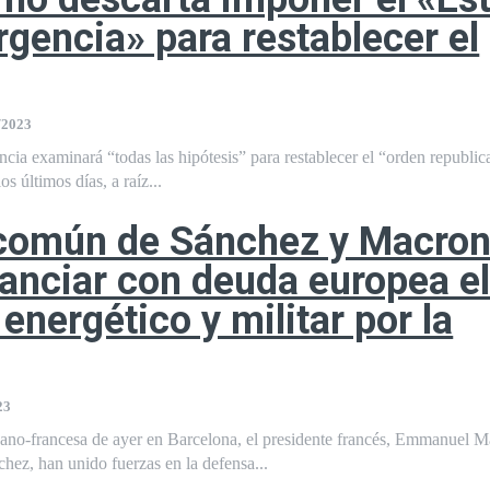
gencia» para restablecer el
/2023
cia examinará “todas las hipótesis” para restablecer el “orden republica
os últimos días, a raíz...
 común de Sánchez y Macro
nanciar con deuda europea e
energético y militar por la
23
pano-francesa de ayer en Barcelona, el presidente francés, Emmanuel M
hez, han unido fuerzas en la defensa...