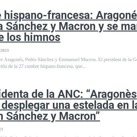
 hispano-francesa: Aragon
a Sánchez y Macron y se ma
e los himnos
/2023
re Aragonés, Pedro Sánchez y Emmanuel Macron. El president de la Ge
trión de la 27 cumbre hispano-francesa, que...
identa de la ANC: “Aragonès
 desplegar una estelada en l
n Sánchez y Macron”
23