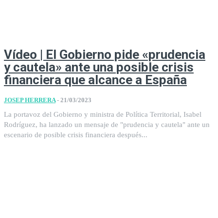
Vídeo | El Gobierno pide «prudencia
y cautela» ante una posible crisis
financiera que alcance a España
JOSEP HERRERA
-
21/03/2023
La portavoz del Gobierno y ministra de Política Territorial, Isabel
Rodríguez, ha lanzado un mensaje de "prudencia y cautela" ante un
escenario de posible crisis financiera después...