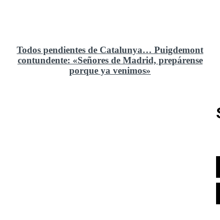
Todos pendientes de Catalunya… Puigdemont
contundente: «Señores de Madrid, prepárense
porque ya venimos»
Rusia y el cambio geoestratégico en África
El ministerio de Defensa no ha querido comprar al
Rey un nuevo velero de regatas