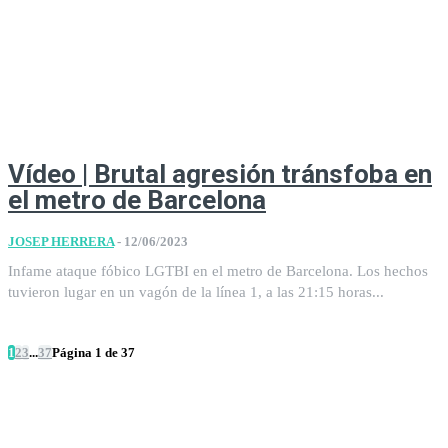
Vídeo | Brutal agresión tránsfoba en
el metro de Barcelona
JOSEP HERRERA
-
12/06/2023
Infame ataque fóbico LGTBI en el metro de Barcelona. Los hechos
tuvieron lugar en un vagón de la línea 1, a las 21:15 horas...
1
2
3
...
37
Página 1 de 37