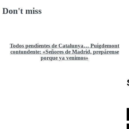
Don't miss
Todos pendientes de Catalunya… Puigdemont
contundente: «Señores de Madrid, prepárense
porque ya venimos»
Rusia y el cambio geoestratégico en África
El ministerio de Defensa no ha querido comprar al
Rey un nuevo velero de regatas