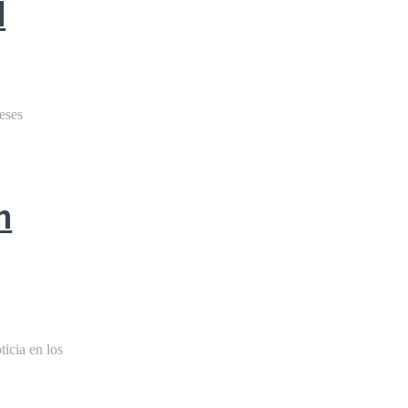
l
meses
n
ticia en los