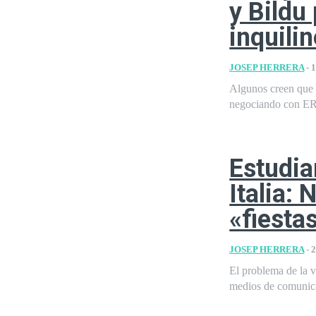
y Bildu
inquili
JOSEP HERRERA
-
1
Algunos creen que e
negociando con ERC
Estudia
Italia:
«fiesta
JOSEP HERRERA
-
2
El problema de la v
medios de comunica