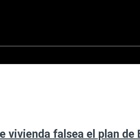
osto del 2026
OPINIÓN
INTERNACIONAL
REPORTAJES
ENTR
de vivienda falsea el plan de