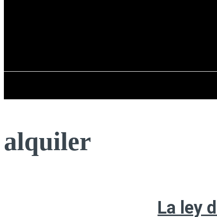
Registrarse / Unirse
sábado, 08 de ag
PENÍNSULA IBÉRICA
alquiler
La ley 