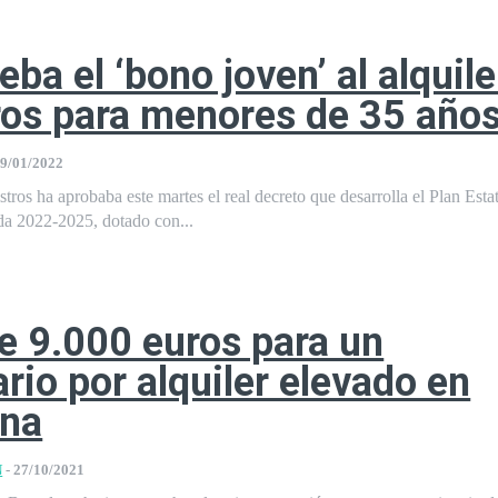
eba el ‘bono joven’ al alquile
os para menores de 35 año
9/01/2022
tros ha aprobaba este martes el real decreto que desarrolla el Plan Esta
da 2022-2025, dotado con...
e 9.000 euros para un
ario por alquiler elevado en
ona
N
-
27/10/2021