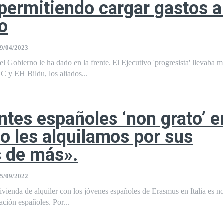
 permitiendo cargar gastos a
no
9/04/2023
l Gobierno le ha dado en la frente. El Ejecutivo 'progresista' llevaba 
 y EH Bildu, los aliados...
ntes españoles ‘non grato’ e
 No les alquilamos por sus
s de más».
5/09/2022
ivienda de alquiler con los jóvenes españoles de Erasmus en Italia es no
ción españoles. Por...