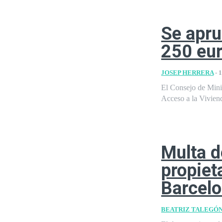
Se apru
250 eur
JOSEP HERRERA
-
1
El Consejo de Minis
Acceso a la Vivien
Multa d
propiet
Barcel
BEATRIZ TALEGÓ