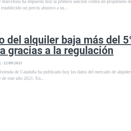
 Barcelona ha impuesto hoy la primera sanción contra un propietario d
establecido un precio abusivo a su...
io del alquiler baja más del 
a gracias a la regulación
N
-
22/09/2021
vienda de Cataluña ha publicado hoy los datos del mercado de alquiler 
al segundo trimestre de este año 2021. En...