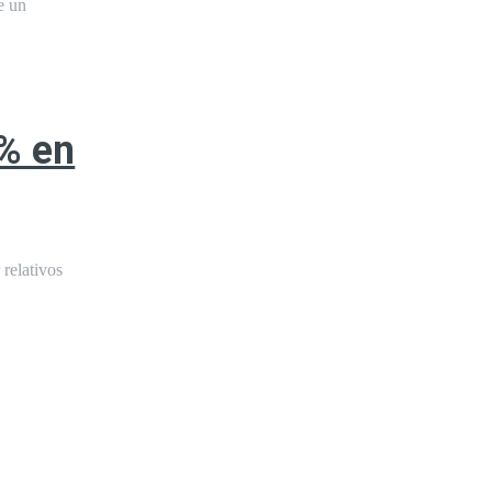
e un
5% en
relativos