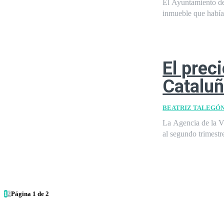
El Ayuntamiento de
inmueble que había 
El prec
Cataluñ
BEATRIZ TALEGÓ
La Agencia de la Vi
1
2
Página 1 de 2