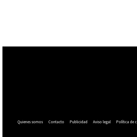
Registrarse
¡Bienvenido! Ingresa en tu cuenta
tu nombre de usuario
tu contraseña
¿Olvidaste tu contraseña? consigue ayuda
Política de privacidad
Recuperación de contraseña
Recupera tu contraseña
tu correo electrónico
Se te ha enviado una contraseña por correo electrónico.
Quienes somos
Contacto
Publicidad
Aviso legal
Política de 