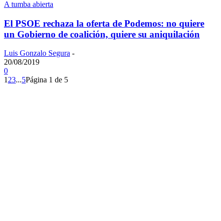
A tumba abierta
El PSOE rechaza la oferta de Podemos: no quiere
un Gobierno de coalición, quiere su aniquilación
Luis Gonzalo Segura
-
20/08/2019
0
1
2
3
...
5
Página 1 de 5