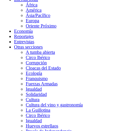
África
América
Ásia/Pacífico
Europa
Oriente Próximo
Economía
Reportajes
Entrevistas
Otras secciones
A tumba abierta
Circo Ibérico
Corrupción
Cloacas del Estado
Ecología
Franquismo
Fuerzas Armadas
Igualdad
Solidaridad
Cultura
Cultura del vino y gastronomía
La Guillotina
Circo Ibérico
Igualdad
Huevos estrellaos