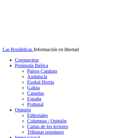
Las Repúblicas
Información en libertad
Coronavirus
Península Ibérica
Països Catalans
Andalucía
Euskal Herria
Galiza
Canarias
España
Portugal
Opinión
Editoriales
Columnas / Opinión
Cartas de los lectores
Tribunas populares
Internacional