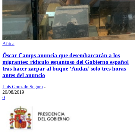
África
Óscar Camps anuncia que desembarcarán a los
migrantes: ridículo espantoso del Gobierno español
tras hacer zarpar al buque ‘Audaz’ solo tres horas
antes del anuncio
Luis Gonzalo Segura
-
20/08/2019
0