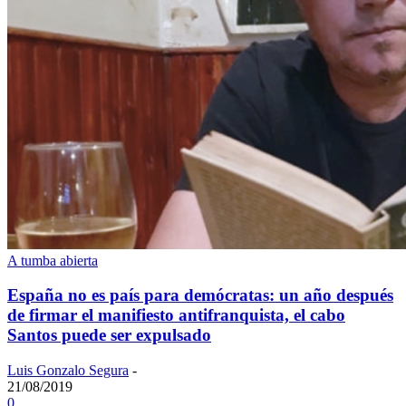
A tumba abierta
España no es país para demócratas: un año después
de firmar el manifiesto antifranquista, el cabo
Santos puede ser expulsado
Luis Gonzalo Segura
-
21/08/2019
0