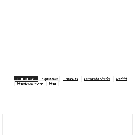
ETIQUETAS
Contagios
COVID-19
Fernando Simón
Madrid
Viruela del mono
Virus