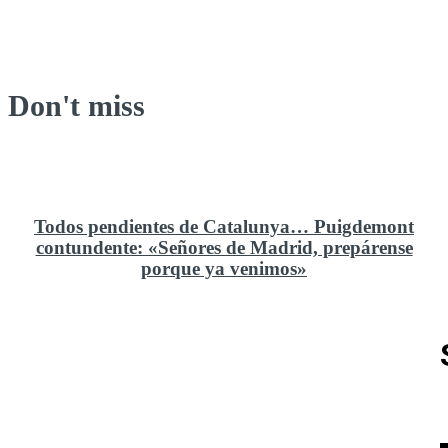
Don't miss
Todos pendientes de Catalunya… Puigdemont
contundente: «Señores de Madrid, prepárense
porque ya venimos»
Rusia y el cambio geoestratégico en África
El ministerio de Defensa no ha querido comprar al