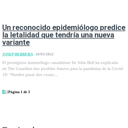
Un reconocido epidemiólogo predice
la letalidad que tendría una nueva
variante
JOSEP HERRERA
-
10/05/2022
El prestigioso inmunólogo canadiense Sir John Bell ha explicado
en The Guardian dos posibles futuros para la pandemia de la Covid-
19: “Pueden pasar dos cosas:...
1
2
3
Página 1 de 3