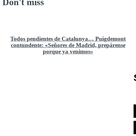
Don't miss
Todos pendientes de Catalunya… Puigdemont
contundente: «Señores de Madrid, prepárense
porque ya venimos»
Rusia y el cambio geoestratégico en África
El ministerio de Defensa no ha querido comprar al
Rey un nuevo velero de regatas