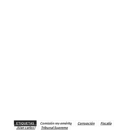
ETIQUETAS
Comisión rey emérito
Corrupción
Fiscalía
JUan carlos I
Tribunal Supremo