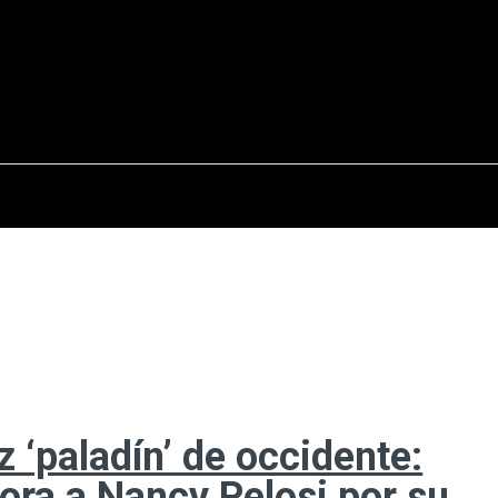
osto del 2026
OPINIÓN
INTERNACIONAL
REPORTAJES
ENTR
 ‘paladín’ de occidente:
ra a Nancy Pelosi por su