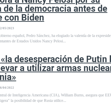
 de la democracia antes de
e con Biden
2/05/2023
obierno español, Pedro Sánchez, ha elogiado la valentía de la expreside
tantes de Estados Unidos Nancy Pelosi...
 «la desesperación de Putin 
levar a utilizar armas nuclea
nia»
6/04/2022
Central de Inteligencia Americana (CIA), William Burns, asegura que 
igera" la posibilidad de que Rusia utilice...