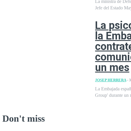
La ministra de Def
Jefe del Estado Ma
La psic
la Emba
contrat
comunic
un mes
JOSEP HERRERA
-
3
La Embajada españo
Group' durante un 
Don't miss