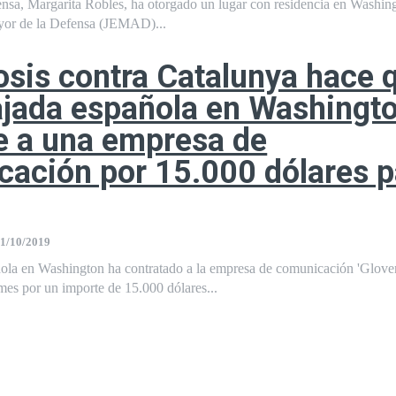
ensa, Margarita Robles, ha otorgado un lugar con residencia en Washing
yor de la Defensa (JEMAD)...
osis contra Catalunya hace 
jada española en Washingt
e a una empresa de
ación por 15.000 dólares p
1/10/2019
la en Washington ha contratado a la empresa de comunicación 'Glove
mes por un importe de 15.000 dólares...