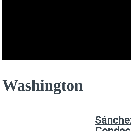
Registrarse / Unirse
sábado, 08 de ag
PENÍNSULA IBÉRICA
Washington
Sánchez
Condeco