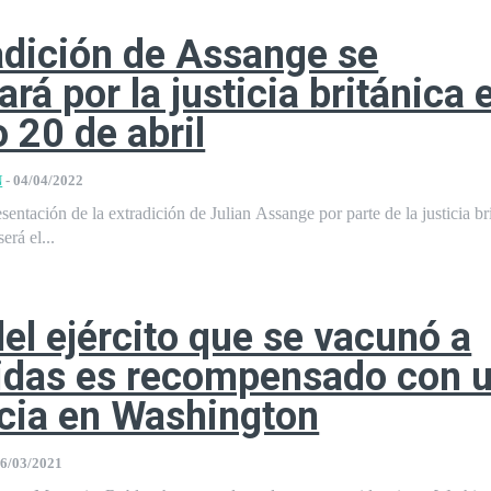
adición de Assange se
rá por la justicia británica e
 20 de abril
N
-
04/04/2022
sentación de la extradición de Julian Assange por parte de la justicia br
erá el...
 del ejército que se vacunó a
idas es recompensado con 
cia en Washington
6/03/2021