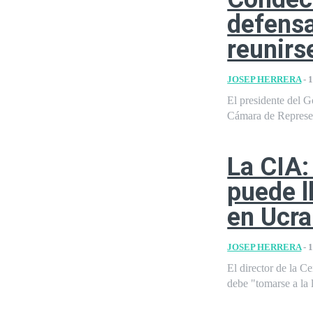
defensa
reunirs
JOSEP HERRERA
-
1
El presidente del G
Cámara de Represen
La CIA:
puede l
en Ucra
JOSEP HERRERA
-
1
El director de la 
debe "tomarse a la l