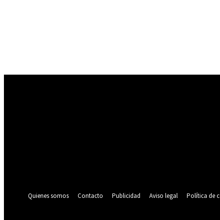
Registrarse
¡Bienvenido! Ingresa en tu cuenta
tu nombre de usuario
tu contraseña
¿Olvidaste tu contraseña? consigue ayuda
Política de privacidad
Recuperación de contraseña
Recupera tu contraseña
tu correo electrónico
Se te ha enviado una contraseña por correo electrónico.
Quienes somos
Contacto
Publicidad
Aviso legal
Política de 