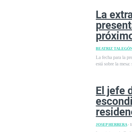
La extr
presenta
próximo
BEATRIZ TALEGÓ
La fecha para la pre
está sobre la mesa: s
El jefe
escond
residen
JOSEP HERRERA
-
1