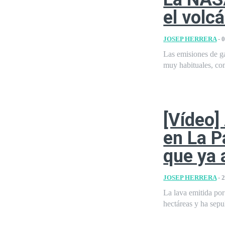
el volc
JOSEP HERRERA
-
0
Las emisiones de g
muy habituales, com
[Vídeo]
en La P
que ya 
JOSEP HERRERA
-
2
La lava emitida por
hectáreas y ha sepu