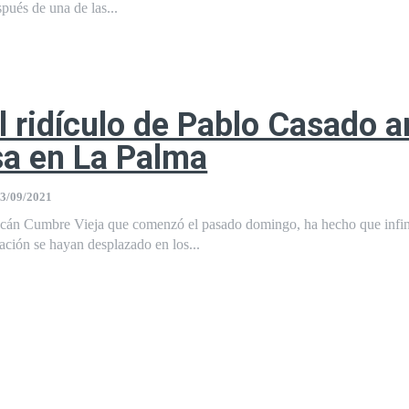
pués de una de las...
al ridículo de Pablo Casado a
sa en La Palma
3/09/2021
lcán Cumbre Vieja que comenzó el pasado domingo, ha hecho que infi
ción se hayan desplazado en los...