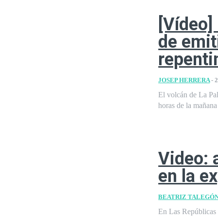
[Vídeo]
de emit
repenti
JOSEP HERRERA
-
2
El volcán de La Pa
horas de la mañana 
Video: 
en la e
BEATRIZ TALEGÓ
En Las Repúblicas 