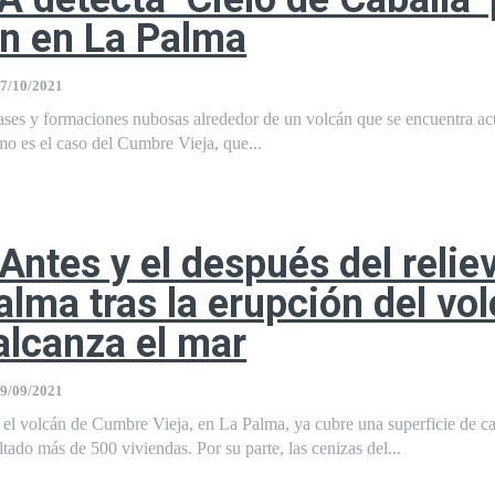
án en La Palma
7/10/2021
ases y formaciones nubosas alrededor de un volcán que se encuentra ac
o es el caso del Cumbre Vieja, que...
 Antes y el después del relie
alma tras la erupción del vo
alcanza el mar
9/09/2021
 el volcán de Cumbre Vieja, en La Palma, ya cubre una superficie de c
ltado más de 500 viviendas. Por su parte, las cenizas del...