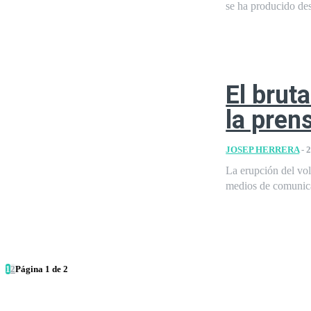
se ha producido des
El brut
la pren
JOSEP HERRERA
-
2
La erupción del vo
medios de comunica
1
2
Página 1 de 2