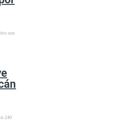
tivo son
ve
lcán
asi 240