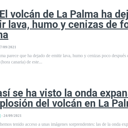
 El volcán de La Palma ha de
ir lava, humo y cenizas de 
na
7/09/2021
lma parece que ha dejado de emitir lava, humo y cenizas poco después 
(hora canaria) de este...
así se ha visto la onda expan
xplosión del volcán en La Pa
N
-
24/09/2021
hemos tenido acceso a unas imágenes sorprendentes: las de la onda ex