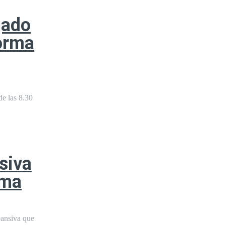
jado
forma
de las 8.30
siva
lma
pansiva que