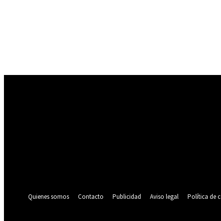
Registrarse
¡Bienvenido! Ingresa en tu cuenta
tu nombre de usuario
tu contraseña
¿Olvidaste tu contraseña? consigue ayuda
Política de privacidad
Recuperación de contraseña
Recupera tu contraseña
tu correo electrónico
Se te ha enviado una contraseña por correo electrónico.
Quienes somos
Contacto
Publicidad
Aviso legal
Política de 