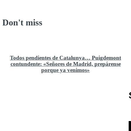
Don't miss
Todos pendientes de Catalunya… Puigdemont
contundente: «Señores de Madrid, prepárense
porque ya venimos»
Rusia y el cambio geoestratégico en África
El ministerio de Defensa no ha querido comprar al
Rey un nuevo velero de regatas