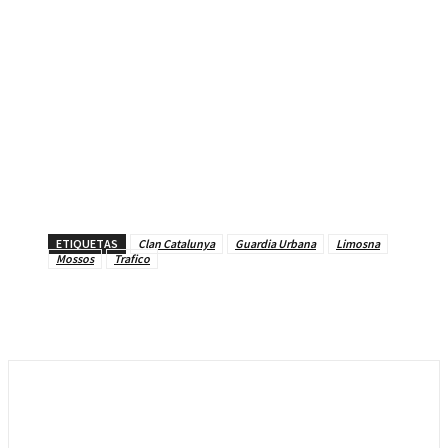
ETIQUETAS
Clan Catalunya
Guardia Urbana
Limosna
Mossos
Trafico