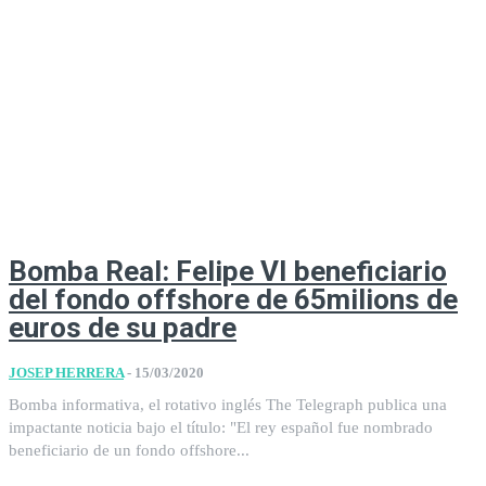
Bomba Real: Felipe VI beneficiario
del fondo offshore de 65milions de
euros de su padre
JOSEP HERRERA
-
15/03/2020
Bomba informativa, el rotativo inglés The Telegraph publica una
impactante noticia bajo el título: "El rey español fue nombrado
beneficiario de un fondo offshore...