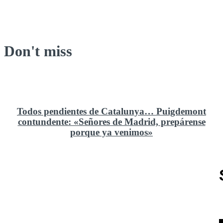
Don't miss
Todos pendientes de Catalunya… Puigdemont
contundente: «Señores de Madrid, prepárense
porque ya venimos»
Rusia y el cambio geoestratégico en África
El ministerio de Defensa no ha querido comprar al