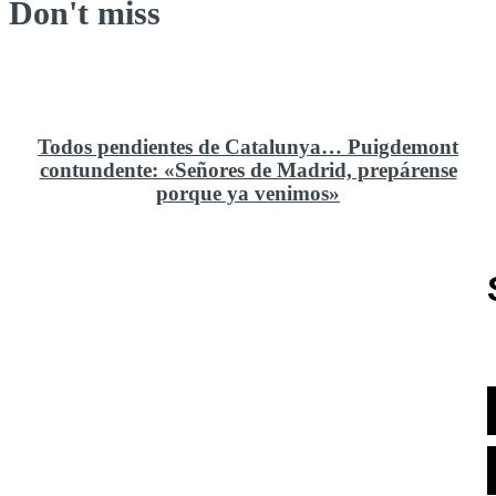
Don't miss
Todos pendientes de Catalunya… Puigdemont
contundente: «Señores de Madrid, prepárense
porque ya venimos»
Rusia y el cambio geoestratégico en África
El ministerio de Defensa no ha querido comprar al
Rey un nuevo velero de regatas