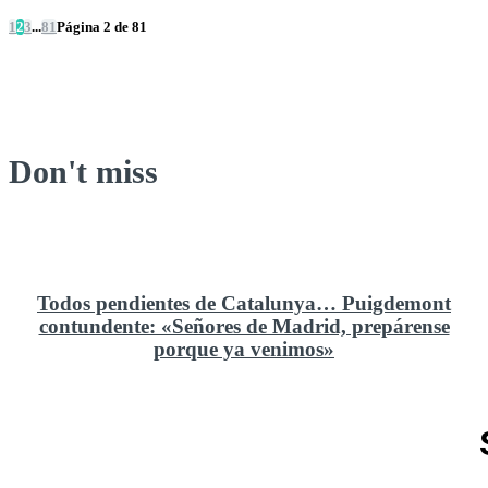
1
2
3
...
81
Página 2 de 81
Don't miss
Todos pendientes de Catalunya… Puigdemont
contundente: «Señores de Madrid, prepárense
porque ya venimos»
Rusia y el cambio geoestratégico en África