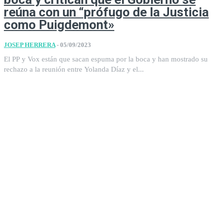
reúna con un “prófugo de la Justicia
como Puigdemont»
JOSEP HERRERA
-
05/09/2023
El PP y Vox están que sacan espuma por la boca y han mostrado su
rechazo a la reunión entre Yolanda Díaz y el...