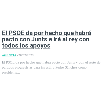
El PSOE da por hecho que habrá
pacto con Junts e irá al rey con
todos los apoyos
AGENCIA
-
26/07/2023
El PSOE da por hecho que habrá pacto con Junts y con el resto de
partidos progresistas para investir a Pedro Sánchez como
presidente...