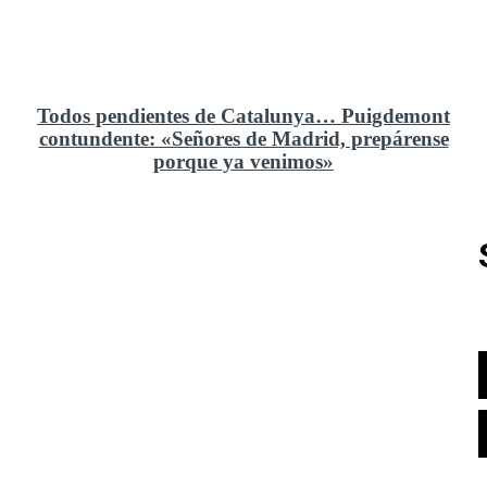
Todos pendientes de Catalunya… Puigdemont
contundente: «Señores de Madrid, prepárense
porque ya venimos»
Rusia y el cambio geoestratégico en África
El ministerio de Defensa no ha querido comprar al
Rey un nuevo velero de regatas