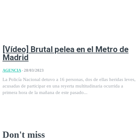
[Vídeo] Brutal pelea en el Metro de
Madrid
AGENCIA
-
28/03/2023
La Policía Nacional detuvo a 16 personas, dos de ellas heridas leves,
acusadas de participar en una reyerta multitudinaria ocurrida a
primera hora de la mañana de este pasado...
Don't miss