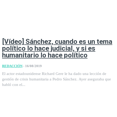
[Vídeo] Sánchez, cuando es un tema
político lo hace judicial, y si es
humanitario lo hace político
REDACCIÓN
-
16/08/2019
El actor estadounidense Richard Gere le ha dado una lección de
gestión de crisis humanitaria a Pedro Sánchez. Ayer aseguraba que
habló con el...