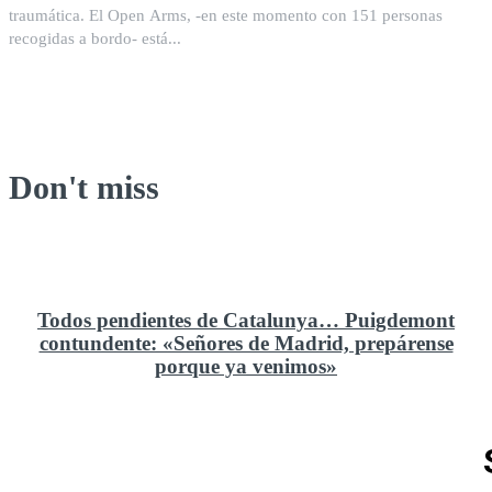
traumática. El Open Arms, -en este momento con 151 personas
recogidas a bordo- está...
Don't miss
Todos pendientes de Catalunya… Puigdemont
contundente: «Señores de Madrid, prepárense
porque ya venimos»
Rusia y el cambio geoestratégico en África