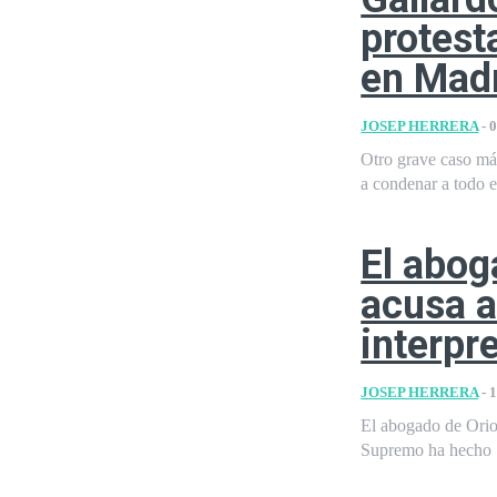
protest
en Mad
JOSEP HERRERA
-
0
Otro grave caso más
a condenar a todo e
El abog
acusa a
interpr
JOSEP HERRERA
-
1
El abogado de Orio
Supremo ha hecho "