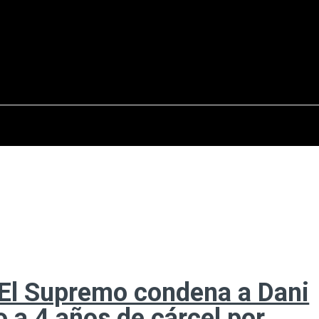
osto del 2026
OPINIÓN
INTERNACIONAL
REPORTAJES
ENTR
 El Supremo condena a Dani
o a 4 años de cárcel por