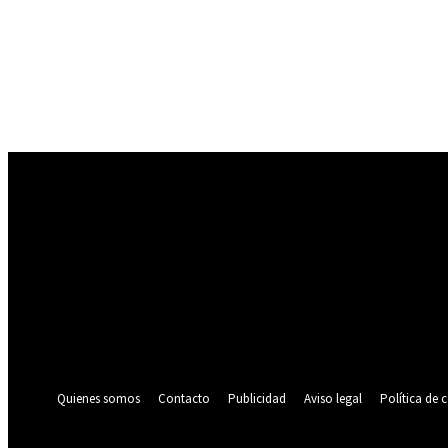
Registrarse
¡Bienvenido! Ingresa en tu cuenta
tu nombre de usuario
tu contraseña
¿Olvidaste tu contraseña? consigue ayuda
Política de privacidad
Recuperación de contraseña
Recupera tu contraseña
tu correo electrónico
Se te ha enviado una contraseña por correo electrónico.
Quienes somos
Contacto
Publicidad
Aviso legal
Política de 