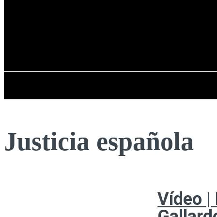
Registrarse / Unirse
sábado, 08 de ag
PENÍNSULA IBÉRICA
Justicia española
Vídeo |
Gallard