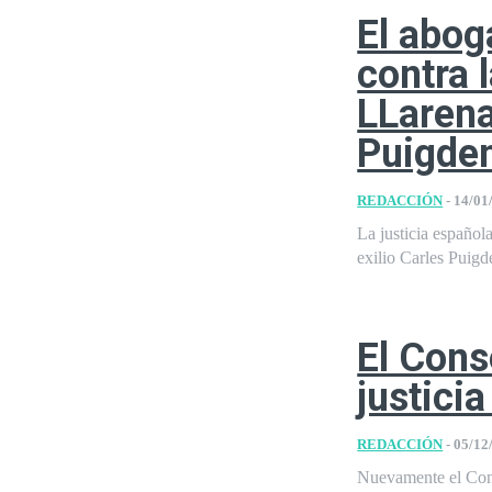
El abog
contra 
LLarena
Puigde
REDACCIÓN
-
14/01
La justicia español
exilio Carles Puigd
El Cons
justici
REDACCIÓN
-
05/12
Nuevamente el Conse