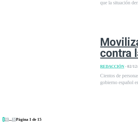
que la situación der
Moviliz
contra 
REDACCIÓN
-
02/12
Cientos de personas
gobierno español en
1
2
3
...
15
Página 1 de 15