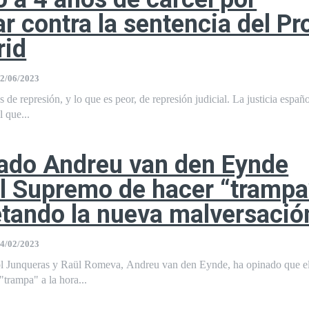
ar contra la sentencia del Pr
rid
2/06/2023
 de represión, y lo que es peor, de represión judicial. La justicia españ
l que...
ado Andreu van den Eynde
l Supremo de hacer “trampa
etando la nueva malversació
4/02/2023
l Junqueras y Raül Romeva, Andreu van den Eynde, ha opinado que el
trampa" a la hora...