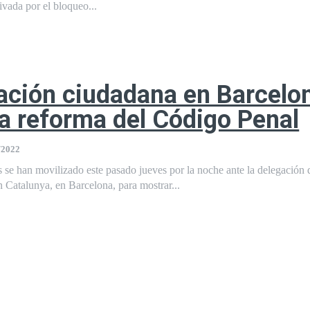
ivada por el bloqueo...
ación ciudadana en Barcelo
la reforma del Código Penal
/2022
 se han movilizado este pasado jueves por la noche ante la delegación 
 Catalunya, en Barcelona, ​​para mostrar...