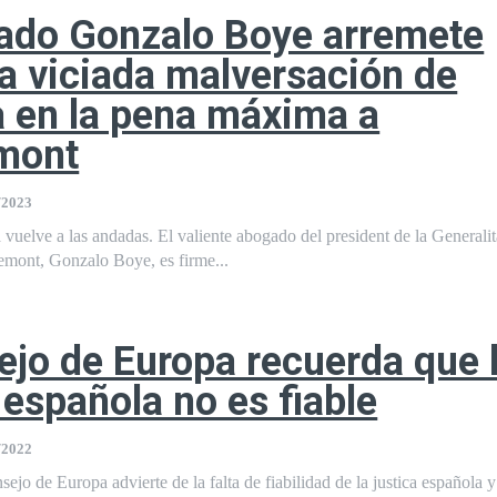
ado Gonzalo Boye arremete
la viciada malversación de
 en la pena máxima a
mont
/2023
a vuelve a las andadas. El valiente abogado del president de la Generalit
emont, Gonzalo Boye, es firme...
ejo de Europa recuerda que 
a española no es fiable
/2022
jo de Europa advierte de la falta de fiabilidad de la justica española 