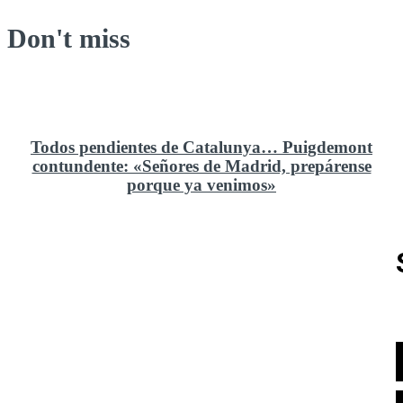
Don't miss
Todos pendientes de Catalunya… Puigdemont
contundente: «Señores de Madrid, prepárense
porque ya venimos»
Rusia y el cambio geoestratégico en África
El ministerio de Defensa no ha querido comprar al
Rey un nuevo velero de regatas