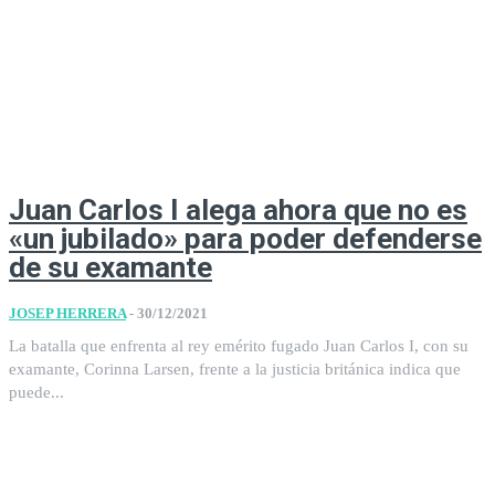
Juan Carlos I alega ahora que no es
«un jubilado» para poder defenderse
de su examante
JOSEP HERRERA
-
30/12/2021
La batalla que enfrenta al rey emérito fugado Juan Carlos I, con su
examante, Corinna Larsen, frente a la justicia británica indica que
puede...