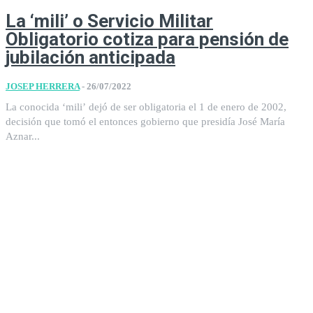
La ‘mili’ o Servicio Militar
Obligatorio cotiza para pensión de
jubilación anticipada
JOSEP HERRERA
-
26/07/2022
La conocida ‘mili’ dejó de ser obligatoria el 1 de enero de 2002,
decisión que tomó el entonces gobierno que presidía José María
Aznar...