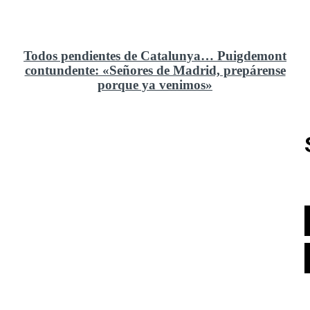
Todos pendientes de Catalunya… Puigdemont
contundente: «Señores de Madrid, prepárense
porque ya venimos»
Rusia y el cambio geoestratégico en África
El ministerio de Defensa no ha querido comprar al
Rey un nuevo velero de regatas