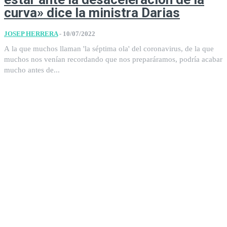
curva» dice la ministra Darias
JOSEP HERRERA
-
10/07/2022
A la que muchos llaman 'la séptima ola' del coronavirus, de la que
muchos nos venían recordando que nos preparáramos, podría acabar
mucho antes de...