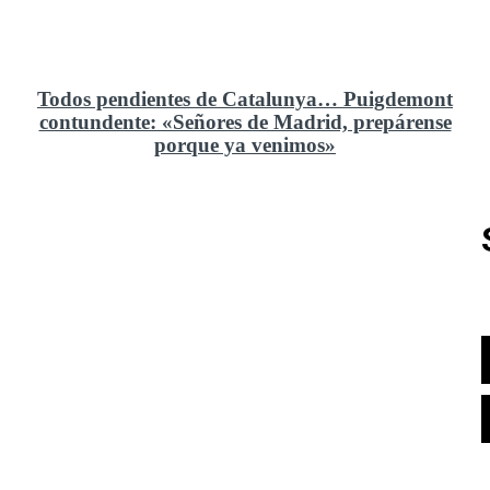
Todos pendientes de Catalunya… Puigdemont
contundente: «Señores de Madrid, prepárense
porque ya venimos»
Rusia y el cambio geoestratégico en África
El ministerio de Defensa no ha querido comprar al
Rey un nuevo velero de regatas