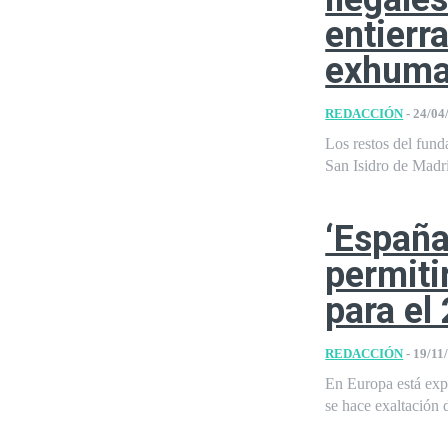
entierr
exhuma
REDACCIÓN
-
24/04
Los restos del fund
San Isidro de Madri
‘España
permiti
para el
REDACCIÓN
-
19/11
En Europa está exp
se hace exaltación d