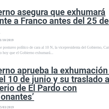
erno asegura que exhumará
nte a Franco antes del 25 de
e
1/10/2019
 postureo político de cara al 10 N, la vicepresidenta del Gobierno, C
o hoy que el Gobierno exhumará...
erno aprueba la exhumación
l 10 de junio y su traslado a
rio de El Pardo con
ionantes’
5/03/2019