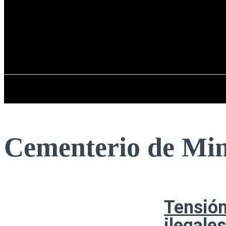
Registrarse / Unirse
domingo, 09 de ag
PENÍNSULA IBÉRICA
Cementerio de Mi
Tensión
ilegale