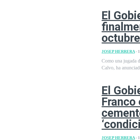
El Gobi
finalme
octubr
JOSEP HERRERA
-
1
Como una jugada de
Calvo, ha anunciad
El Gobi
Franco e
cemente
‘condic
JOSEP HERRERA
-
1