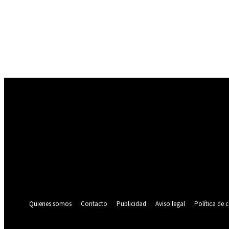
Registrarse
¡Bienvenido! Ingresa en tu cuenta
tu nombre de usuario
tu contraseña
¿Olvidaste tu contraseña? consigue ayuda
Política de privacidad
Recuperación de contraseña
Recupera tu contraseña
tu correo electrónico
Se te ha enviado una contraseña por correo electrónico.
Quienes somos
Contacto
Publicidad
Aviso legal
Política de 