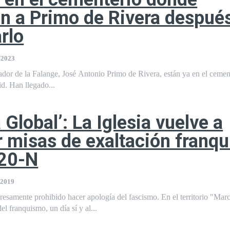
an a Primo de Rivera despué
rlo
/2023
ador de la Falange, José Antonio Primo de Rivera, están ya en el cemen
d. Han llegado...
 Global’: La Iglesia vuelve a
r misas de exaltación franqu
 20-N
/2019
resamente prohibido hacer apología del fascismo. En el territorio "Ma
el franquismo, un día sí y al...