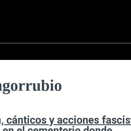
osto del 2026
OPINIÓN
INTERNACIONAL
REPORTAJES
ENTR
ngorrubio
, cánticos y acciones fascis
s en el cementerio donde