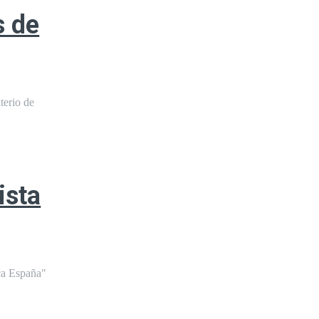
s de
terio de
ista
rca España"