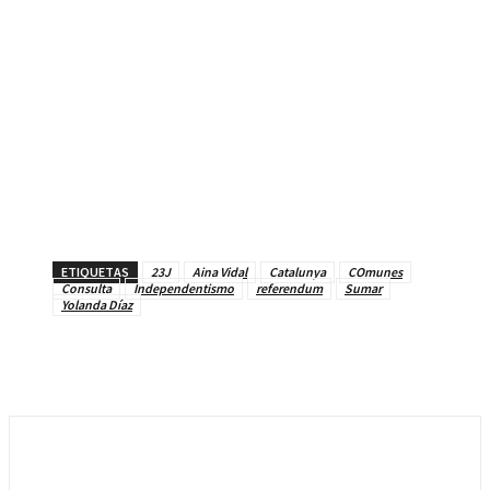
ETIQUETAS
23J
Aina Vidal
Catalunya
COmunes
Consulta
Independentismo
referendum
Sumar
Yolanda Díaz